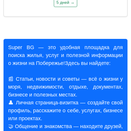
5 дней →
Super BG — это удобная площадка для
поиска жилья, услуг и полезной информации
о жизни на Побережье!Здесь вы найдете:
📰 Статьи, новости и советы — всё о жизни у
моря, недвижимости, отдыхе, документах,
бизнесе и полезных местах.
👤 Личная страница-визитка — создайте свой
профиль, расскажите о себе, услугах, бизнесе
или проектах.
🤝 Общение и знакомства — находите друзей,