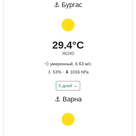
⚓ Бургас
29.4°C
ясно
💨 умеренный, 6.63 м/с
💧 53% · ⬇ 1016 hPa
5 дней →
⚓ Варна