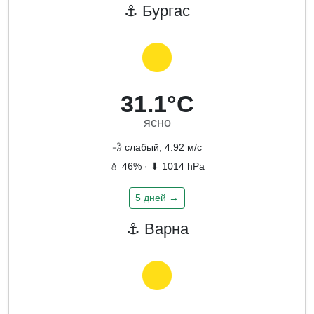
⚓ Бургас
31.1°C
ясно
💨 слабый, 4.92 м/с
💧 46% · ⬇ 1014 hPa
5 дней →
⚓ Варна