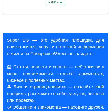
5 дней →
Super BG — это удобная площадка для
поиска жилья, услуг и полезной информации
о жизни на Побережье!Здесь вы найдете:
📰 Статьи, новости и советы — всё о жизни у
моря, недвижимости, отдыхе, документах,
бизнесе и полезных местах.
👤 Личная страница-визитка — создайте свой
профиль, расскажите о себе, услугах, бизнесе
или проектах.
🤝 Общение и знакомства — находите друзей,