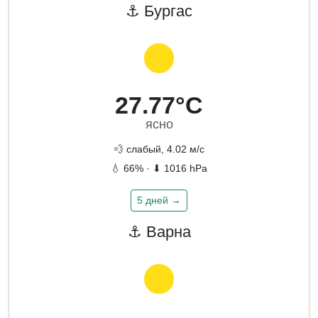
⚓ Бургас
27.77°C
ясно
💨 слабый, 4.02 м/с
💧 66% · ⬇ 1016 hPa
5 дней →
⚓ Варна