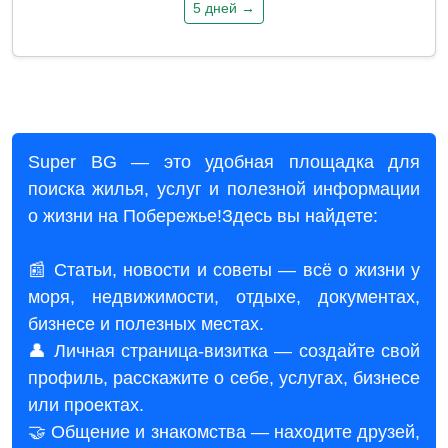
5 дней →
Super BG — это удобная площадка для
поиска жилья, услуг и полезной информации
о жизни на Побережье!Здесь вы найдете:
📰 Статьи, новости и советы — всё о жизни у
моря, недвижимости, отдыхе, документах,
бизнесе и полезных местах.
👤 Личная страница-визитка — создайте свой
профиль, расскажите о себе, услугах, бизнесе
или проектах.
🤝 Общение и знакомства — находите друзей,