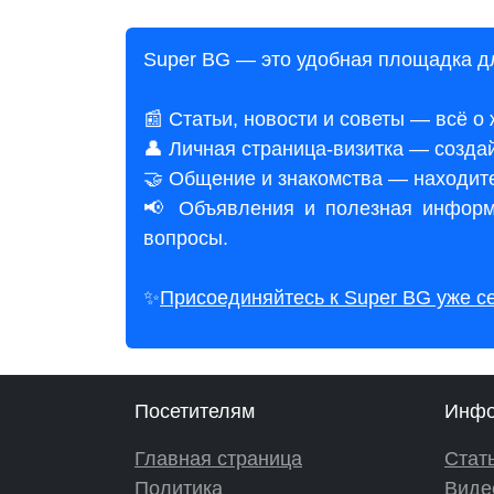
Super BG — это удобная площадка дл
📰 Статьи, новости и советы — всё о
👤 Личная страница-визитка — создай
🤝 Общение и знакомства — находите
📢 Объявления и полезная информ
вопросы.
✨
Присоединяйтесь к Super BG уже с
Посетителям
Инфо
Главная страница
Стат
Политика
Виде