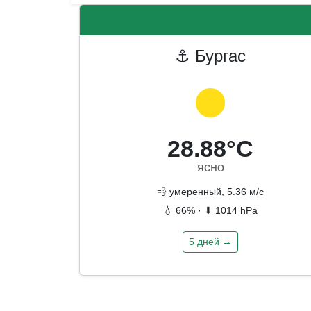
⚓ Бургас
28.88°C
ясно
💨 умеренный, 5.36 м/с
💧 66% · ⬇ 1014 hPa
5 дней →