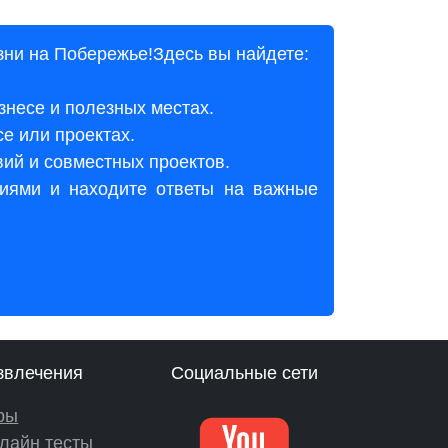
зни на Побережье!Здесь вы найдете:
изнесе и полезных местах.
се или проектах.
вий и совместных проектов.
иями и находите ответы на важные
звлечения
Социальные сети
ры
лайн тесты