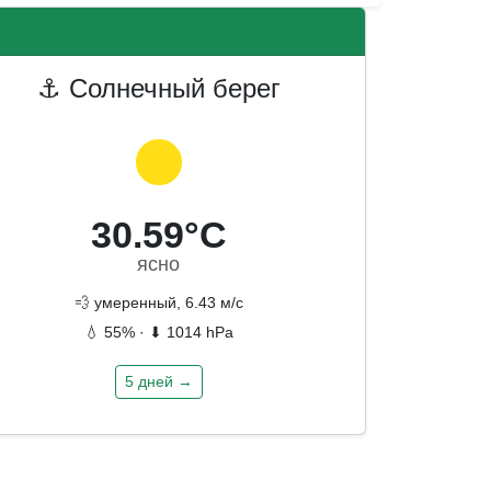
⚓ Солнечный берег
30.59°C
ясно
💨 умеренный, 6.43 м/с
💧 55% · ⬇ 1014 hPa
5 дней →