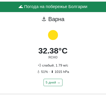
🌊 Погода на побережье Болгарии
⚓ Варна
32.38°C
ясно
💨 слабый, 1.79 м/с
💧 51% · ⬇ 1015 hPa
5 дней →