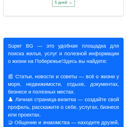
5 дней →
Super BG — это удобная площадка для
поиска жилья, услуг и полезной информации
о жизни на Побережье!Здесь вы найдете:
📰 Статьи, новости и советы — всё о жизни у
моря, недвижимости, отдыхе, документах,
бизнесе и полезных местах.
👤 Личная страница-визитка — создайте свой
профиль, расскажите о себе, услугах, бизнесе
или проектах.
🤝 Общение и знакомства — находите друзей,