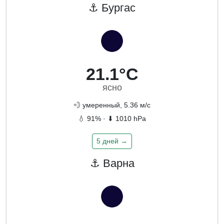
⚓ Бургас
21.1°C
ясно
💨 умеренный, 5.36 м/с
💧 91% · ⬇ 1010 hPa
5 дней →
⚓ Варна