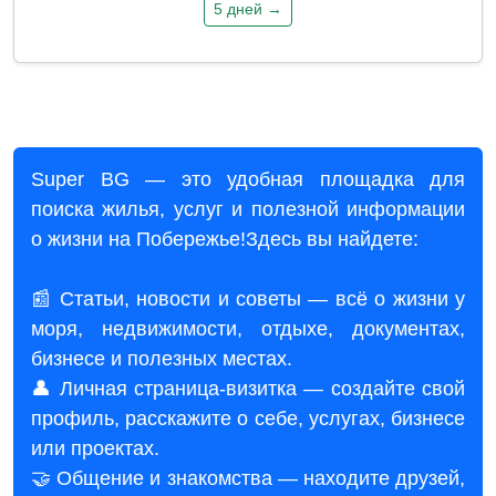
5 дней →
Super BG — это удобная площадка для
поиска жилья, услуг и полезной информации
о жизни на Побережье!Здесь вы найдете:
📰 Статьи, новости и советы — всё о жизни у
моря, недвижимости, отдыхе, документах,
бизнесе и полезных местах.
👤 Личная страница-визитка — создайте свой
профиль, расскажите о себе, услугах, бизнесе
или проектах.
🤝 Общение и знакомства — находите друзей,