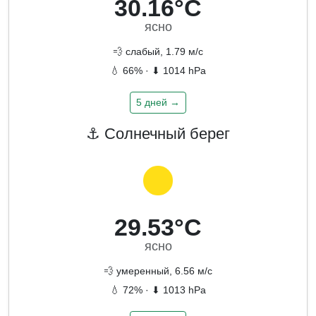
30.16°C
ясно
💨 слабый, 1.79 м/с
💧 66% · ⬇ 1014 hPa
5 дней →
⚓ Солнечный берег
29.53°C
ясно
💨 умеренный, 6.56 м/с
💧 72% · ⬇ 1013 hPa