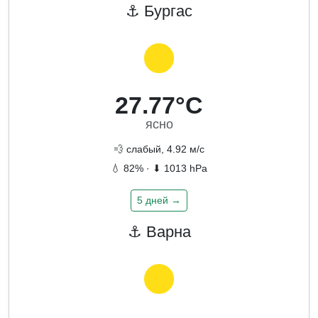
⚓ Бургас
27.77°C
ясно
💨 слабый, 4.92 м/с
💧 82% · ⬇ 1013 hPa
5 дней →
⚓ Варна