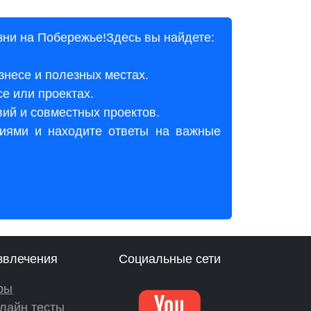
зни на Побережье!Здесь вы найдете:
изнесе и полезных местах.
се или проектах.
вий и совместных проектов.
иями и находите ответы на важные
звлечения
Социальные сети
ры
лайн тесты