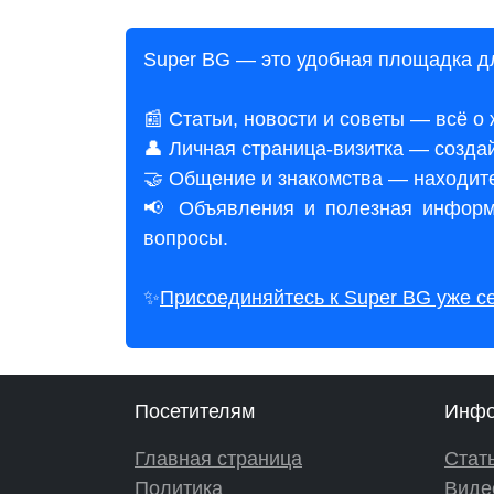
Super BG — это удобная площадка дл
📰 Статьи, новости и советы — всё о
👤 Личная страница-визитка — создай
🤝 Общение и знакомства — находите
📢 Объявления и полезная информ
вопросы.
✨
Присоединяйтесь к Super BG уже с
Посетителям
Инфо
Главная страница
Стат
Политика
Виде