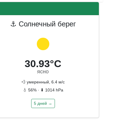
⚓ Солнечный берег
30.93°C
ясно
💨 умеренный, 6.4 м/с
💧 56% · ⬇ 1014 hPa
5 дней →