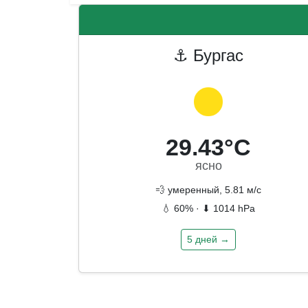
⚓ Бургас
29.43°C
ясно
💨 умеренный, 5.81 м/с
💧 60% · ⬇ 1014 hPa
5 дней →