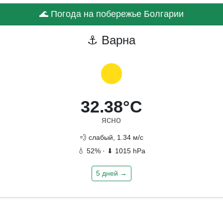
🌊 Погода на побережье Болгарии
⚓ Варна
32.38°C
ясно
💨 слабый, 1.34 м/с
💧 52% · ⬇ 1015 hPa
5 дней →